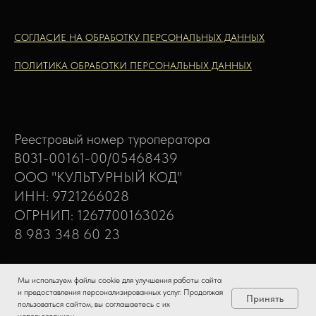
СОГЛАСИЕ НА ОБРАБОТКУ ПЕРСОНАЛЬНЫХ ДАННЫХ
ПОЛИТИКА ОБРАБОТКИ ПЕРСОНАЛЬНЫХ ДАННЫХ
Реестровый номер туроператора
В031-00161-00/05468439
ООО "КУЛЬТУРНЫЙ КОД"
ИНН: 9721266028
ОГРНИП: 1267700163026
8 983 348 60 23
111677, Россия, г Москва,
Мы используем файлы сооkie для улучшения работы сайта
ул Маресьева, дом 6, корпус 2, оф. 166
и предоставления персонализированных услуг. Продолжая
Принять
пользоваться сайтом, вы соглашаетесь с их