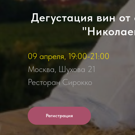
Дегустация вин от
"Николае
09 апреля, 19:00-21:00
Москва, Шухова 21
Ресторан Сирокко
Регистрация