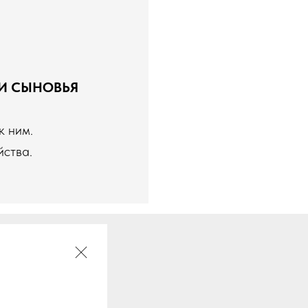
И СЫНОВЬЯ
к ним.
йства.