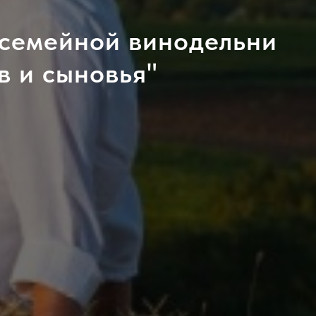
 семейной винодельни
в и сыновья"