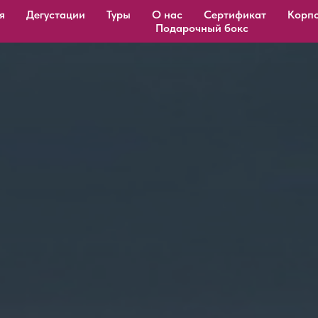
я
Дегустации
Туры
О нас
Сертификат
Корп
Подарочный бокс