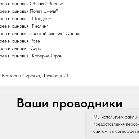
аев и сыновья Облако" Вионье
аев и сыновья Полет шмеля"
аев и сыновья" Шардоне
аев и сыновья" Рислинг
аев и сыновья Золотой ключик" Оранж
аев и сыновья"Розе
аев и сыновья"Сира
аев и сыновья" Каберне Фран
 Ресторан Сирокко, Шухова д.21
Ваши проводники
Мы используем файлы с
предоставления персон
сайтом, вы соглашаете