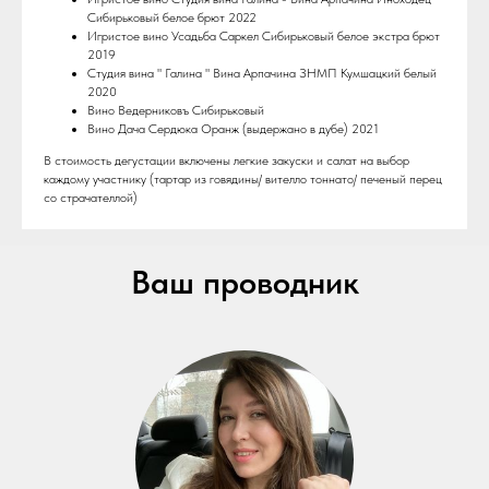
Сибирьковый белое брют 2022
Игристое вино Усадьба Саркел Сибирьковый белое экстра брют
2019
Студия вина " Галина " Вина Арпачина ЗНМП Кумшацкий белый
2020
Вино Ведерниковъ Сибирьковый
Вино Дача Сердюка Оранж (выдержано в дубе) 2021
В стоимость дегустации включены легкие закуски и салат на выбор
каждому участнику (тартар из говядины/ вителло тоннато/ печеный перец
со страчателлой)
Ваш проводник