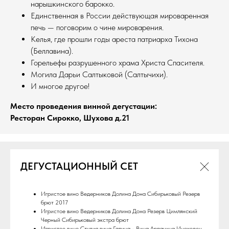
нарышкинского барокко.
Единственная в России действующая мироваренная
печь — поговорим о чине мироварения.
Келья, где прошли годы ареста патриарха Тихона
(Беллавина).
Горельефы разрушенного храма Христа Спасителя.
Могила Дарьи Салтыковой (Салтычихи).
И многое другое!
Место проведения винной дегустации:
Ресторан Сирокко, Шухова д.21
ДЕГУСТАЦИОННЫЙ СЕТ
Игристое вино Ведерников Долина Дона Сибирьковый Резерв
брют 2017
Игристое вино Ведерников Долина Дона Резерв Цимлянский
Черный Сибирьковый экстра брют
Игристое вино Студия вина Галина - Вина Арпачина Иноходец