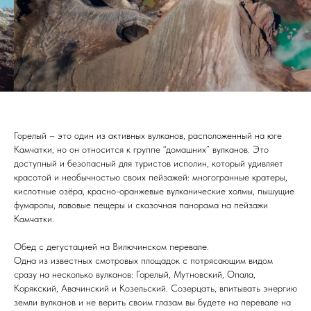
Горелый – это один из активных вулканов, расположенный на юге
Камчатки, но он относится к группе “домашних” вулканов. Это
доступный и безопасный для туристов исполин, который удивляет
красотой и необычностью своих пейзажей: многогранные кратеры,
кислотные озёра, красно-оранжевые вулканические холмы, пышущие
фумаролы, лавовые пещеры и сказочная панорама на пейзажи
Камчатки.
Обед с дегустацией на Вилючинском перевале.
Одна из известных смотровых площадок с потрясающим видом
сразу на несколько вулканов: Горелый, Мутновский, Опала,
Корякский, Авачинский и Козельский. Созерцать, впитывать энергию
земли вулканов и не верить своим глазам вы будете на перевале на