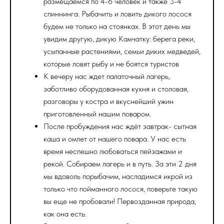
размещаемся по 4-6 человек и также 3-4
спиннинга. Рыбачить и ловить дикого лосося
будем не только на стоянках. В этот день мы
увидим другую, дикую Камчатку: берега реки,
усыпанные растениями, семьи диких медведей,
которые ловят рыбу и не боятся туристов
К вечеру нас ждет палаточный лагерь,
заботливо оборудованная кухня и столовая,
разговоры у костра и вкуснейший ужин
приготовленный нашим поваром.
После пробуждения нас ждёт завтрак- сытная
каша и омлет от нашего повара. У нас есть
время неспешно любоваться пейзажами и
рекой. Собираем лагерь и в путь. За эти 2 дня
мы вдоволь порыбачим, насладимся икрой из
только что пойманного лосося, поверьте такую
вы еще не пробовали! Первозданная природа,
как она есть.